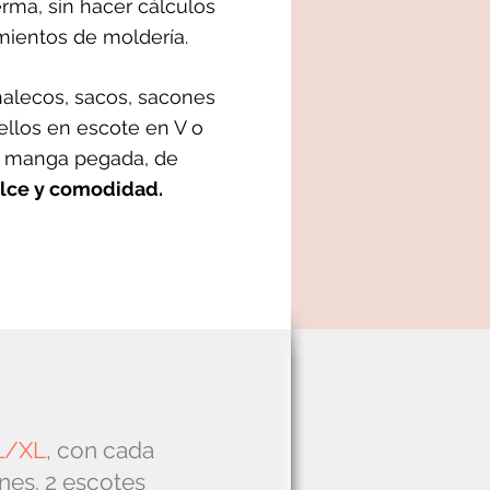
erma, sin hacer cálculos
mientos de moldería.
halecos, sacos, sacones
ellos en escote en V o
 manga pegada, de
lce y comodidad.
L/XL
, con cada
ones. 2 escotes