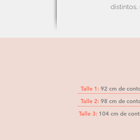
distintos
S/M
Talle 1:
92 cm de cont
Talle 2:
98 cm de cont
Talle 3:
104 cm de con