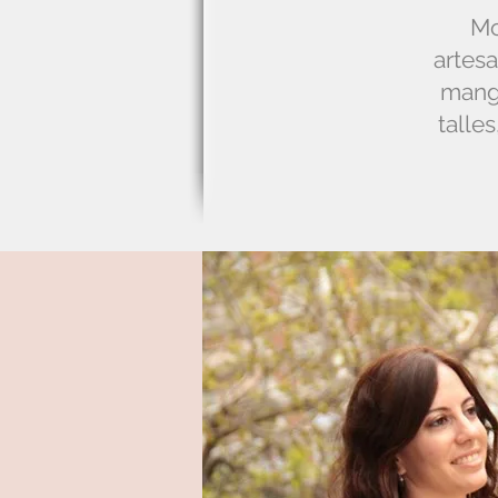
Mo
artes
manga
talle