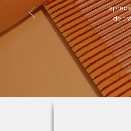
aprecia
de tr