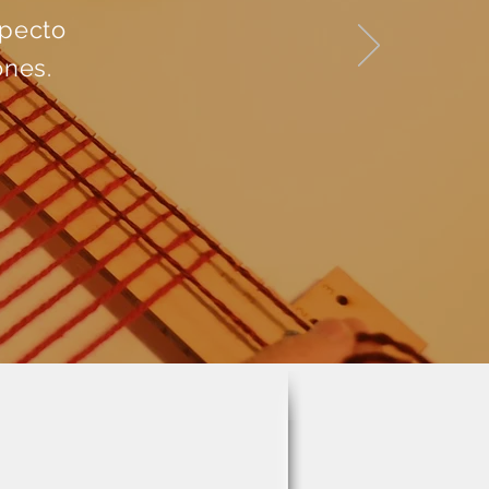
specto
ones.