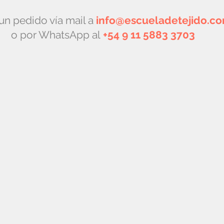
un pedido vía mail a
info@escueladetejido.co
o por WhatsApp al
+54 9 11 5883 3703
Recibirás un mail de
Una
 pedido
respuesta
indicando
pa
etelar,
los valores detallados
env
ual en
de tu pedido y las
pa
dicando a
instrucciones para que
fac
 realizar
realices el pago*.